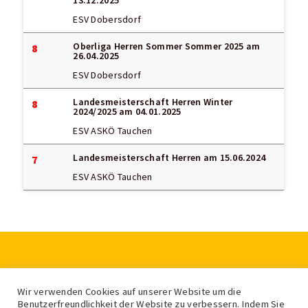
ESV Dobersdorf
Oberliga Herren Sommer Sommer 2025
am
8
26.04.2025
ESV Dobersdorf
Landesmeisterschaft Herren Winter
8
2024/2025
am 04.01.2025
ESV ASKÖ Tauchen
Landesmeisterschaft Herren
am 15.06.2024
7
ESV ASKÖ Tauchen
LV für Eis- und Stocksport Burgenland
Wir verwenden Cookies auf unserer Website um die
Feldgasse 2, 7400 Oberwart
Benutzerfreundlichkeit der Website zu verbessern. Indem Sie