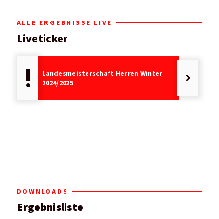
ALLE ERGEBNISSE LIVE
Liveticker
priority_high
Landesmeisterschaft Herren Winter
keyboard_arrow_right
2024/2025
DOWNLOADS
Ergebnisliste