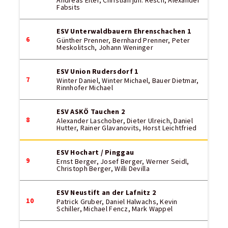
Andreas Eiter, Christian jun. Resch, Alexander
Fabsits
ESV Unterwaldbauern Ehrenschachen 1
6
Günther Prenner, Bernhard Prenner, Peter
Meskolitsch, Johann Weninger
ESV Union Rudersdorf 1
7
Winter Daniel, Winter Michael, Bauer Dietmar,
Rinnhofer Michael
ESV ASKÖ Tauchen 2
8
Alexander Laschober, Dieter Ulreich, Daniel
Hutter, Rainer Glavanovits, Horst Leichtfried
ESV Hochart / Pinggau
9
Ernst Berger, Josef Berger, Werner Seidl,
Christoph Berger, Willi Devilla
ESV Neustift an der Lafnitz 2
10
Patrick Gruber, Daniel Halwachs, Kevin
Schiller, Michael Fencz, Mark Wappel