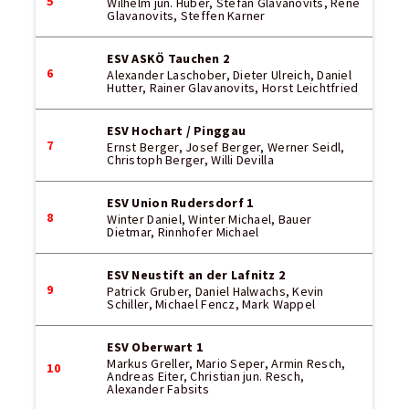
5
Wilhelm jun. Huber, Stefan Glavanovits, Rene
Glavanovits, Steffen Karner
ESV ASKÖ Tauchen 2
6
Alexander Laschober, Dieter Ulreich, Daniel
Hutter, Rainer Glavanovits, Horst Leichtfried
ESV Hochart / Pinggau
7
Ernst Berger, Josef Berger, Werner Seidl,
Christoph Berger, Willi Devilla
ESV Union Rudersdorf 1
8
Winter Daniel, Winter Michael, Bauer
Dietmar, Rinnhofer Michael
ESV Neustift an der Lafnitz 2
9
Patrick Gruber, Daniel Halwachs, Kevin
Schiller, Michael Fencz, Mark Wappel
ESV Oberwart 1
Markus Greller, Mario Seper, Armin Resch,
10
Andreas Eiter, Christian jun. Resch,
Alexander Fabsits