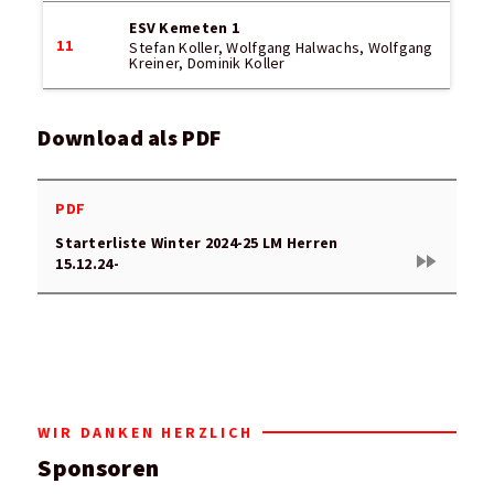
ESV Kemeten 1
11
Stefan Koller, Wolfgang Halwachs, Wolfgang
Kreiner, Dominik Koller
Download als PDF
PDF
Starterliste Winter 2024-25 LM Herren
fast_forward
15.12.24-
WIR DANKEN HERZLICH
Sponsoren