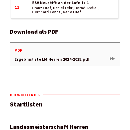
ESV Neustift an der Lafnitz 1
11
Franz Luef, Daniel Lehr, Bernd Andiel,
Bernhard Fencz, Rene Luef
Download als PDF
PDF
fast_forward
Ergebnisliste LM Herren 2024-2025.pdf
DOWNLOADS
Startlisten
Landesmeisterschaft Herren