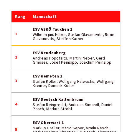
Rang
Mannschaft
ESV ASKÖ Tauchen 1
1
Wilhelm jun. Huber, Stefan Glavanovits, Rene
Glavanovits, Steffen Karner
ESV Neudauberg
2
Andreas Popofsits, Martin Pieber, Gerd
Gmoser, Josef Peinsipp, Joachim Peinsipp
ESV Kemeten 1
3
Stefan Koller, Wolfgang Halwachs, Wolfgang
Kreiner, Dominik Koller
ESV Deutsch Kaltenbrunn
4
Stefan Reinprecht, Andreas Simandl, Daniel
Posch, Markus Strobl
ESV Oberwart 1
Markus Greller, Mario Seper, Armin Resch,
5