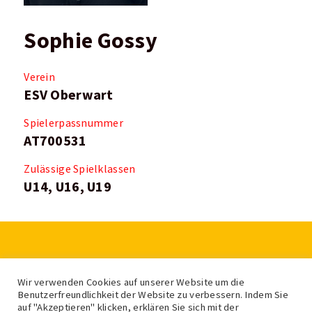
Sophie Gossy
Verein
ESV Oberwart
Spielerpassnummer
AT700531
Zulässige Spielklassen
U14, U16, U19
LV für Eis- und Stocksport Burgenland
Wir verwenden Cookies auf unserer Website um die
Feldgasse 2, 7400 Oberwart
Benutzerfreundlichkeit der Website zu verbessern. Indem Sie
auf "Akzeptieren" klicken, erklären Sie sich mit der