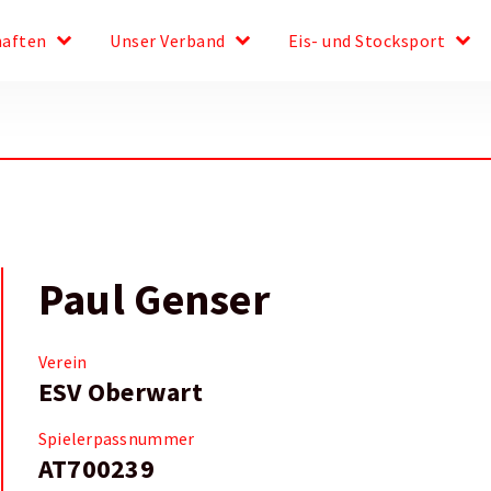
keyboard_arrow_down
keyboard_arrow_down
keyboard_arrow_down
haften
Unser Verband
Eis- und Stocksport
Paul Genser
Verein
ESV Oberwart
Spielerpassnummer
AT700239