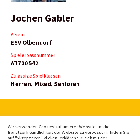
Jochen Gabler
Verein
ESV Olbendorf
Spielerpassnummer
AT700542
Zulässige Spielklassen
Herren, Mixed, Senioren
LV für Eis- und Stocksport Burgenland
Wir verwenden Cookies auf unserer Website um die
Feldgasse 2, 7400 Oberwart
Benutzerfreundlichkeit der Website zu verbessern. Indem Sie
auf "Akzeptieren" klicken, erklären Sie sich mit der