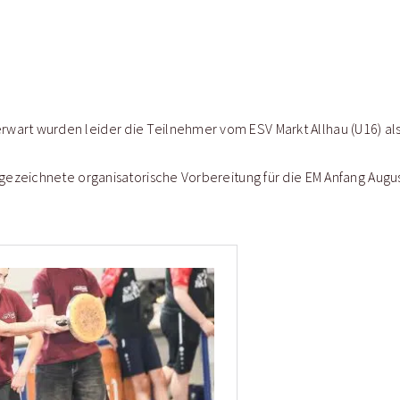
wart wurden leider die Teilnehmer vom ESV Markt Allhau (U16) al
sgezeichnete organisatorische Vorbereitung für die EM Anfang Augu