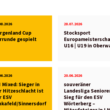
08.2026
28.07.2026
rgenland Cup
Stocksport
rrunde gespielt
Europameisterscha
U16 | U19 in Oberw
06.2026
20.06.2026
 Mixed: Sieger in
souveräner
r Hitzeschlacht ist
Landesliga Seniore
r ESV
Sieg für den ESV
nkafeld/Sinnersdorf
Wörterberg –
Mitaufsteiger in L