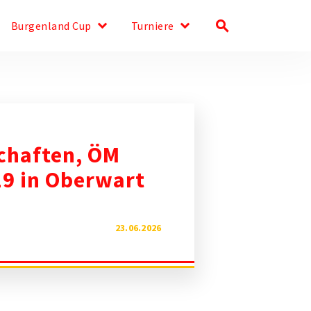
keyboard_arrow_down
keyboard_arrow_down
search
Burgenland Cup
Turniere
chaften, ÖM
9 in Oberwart
23.06.2026