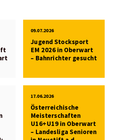
09.07.2026
Jugend Stocksport
ft
EM 2026 in Oberwart
art
– Bahnrichter gesucht
17.06.2026
Österreichische
n
Meisterschaften
U16+U19 in Oberwart
– Landesliga Senioren
M:
in Neustift a.d.