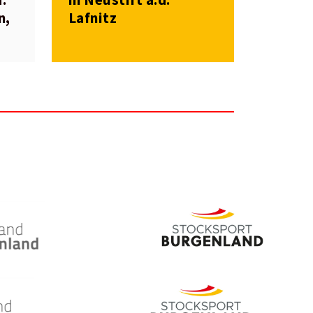
n,
Lafnitz